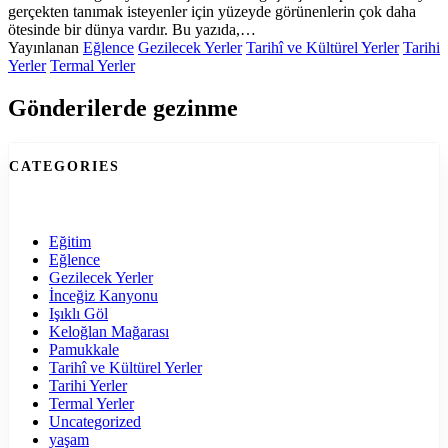
gerçekten tanımak isteyenler için yüzeyde görünenlerin çok daha
ötesinde bir dünya vardır. Bu yazıda,…
Yayınlanan
Eğlence
Gezilecek Yerler
Tarihî ve Kültürel Yerler
Tarihi
Yerler
Termal Yerler
Gönderilerde gezinme
CATEGORIES
Eğitim
Eğlence
Gezilecek Yerler
İnceğiz Kanyonu
Işıklı Göl
Keloğlan Mağarası
Pamukkale
Tarihî ve Kültürel Yerler
Tarihi Yerler
Termal Yerler
Uncategorized
yaşam