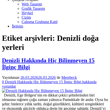
Web Tasarım
Grafik Tasarım
Heykel
Çizim
Çalışma Grubuna Katıl
İletişim
Etiket arşivleri:
Denizli doğa
yerleri
Denizli Hakkında Hiç Bilinmeyen 15
İlginç Bilgi
Yayınlanan
26.03.2026
26.03.2026
ile
Meerbeck
0
Denizli Hakkında Hiç Bilinmeyen 15 İlginç Bilgi hakkında
yorumlar
Denizli, Ege Bölgesi’nin en dikkat çekici şehirlerinden biri
olmasına rağmen çoğu zaman yalnızca Pamukkale ile anılır. Oysa bu
şehir; binlerce yıllık tarihi, doğal güzellikleri, kültürel zenginlikleri
ve ekonomik gücüyle oldukça derin bir geçmişe sahiptir. Denizli’yi