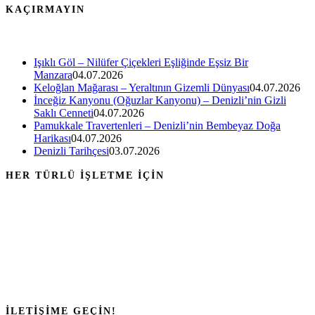
KAÇIRMAYIN
Işıklı Göl – Nilüfer Çiçekleri Eşliğinde Eşsiz Bir
Manzara
04.07.2026
Keloğlan Mağarası – Yeraltının Gizemli Dünyası
04.07.2026
İnceğiz Kanyonu (Oğuzlar Kanyonu) – Denizli’nin Gizli
Saklı Cenneti
04.07.2026
Pamukkale Travertenleri – Denizli’nin Bembeyaz Doğa
Harikası
04.07.2026
Denizli Tarihçesi
03.07.2026
HER TÜRLÜ İŞLETME İÇİN
İLETİŞİME GEÇİN!