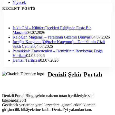
Yiyecek
RECENT POSTS
Işıklı Göl – Nilüfer Çiçekleri Eşliğinde Eşsiz Bir
Manzara
04.07.2026
Keloğlan Mağarası – Yeraltının Gizemli Dünyası
04.07.2026
İnceğiz Kanyonu (Oğuzlar Kanyonu) – Denizli’nin Gizli
Saklı Cenneti
04.07.2026
Pamukkale Travertenleri – Denizli’nin Bembeyaz Doğa
Harikası
04.07.2026
Denizli Tarihçesi
03.07.2026
Denizli Şehir Portalı
Denizli Portal Blog, şehrin nabzını tutan içerikleriyle seni
bilgilendiriyor!
Gezilecek yerlerden yerel lezzetlere, güncel etkinliklerden
girişimcilik hikâyelerine kadar Denizli’yi yakından tanı.