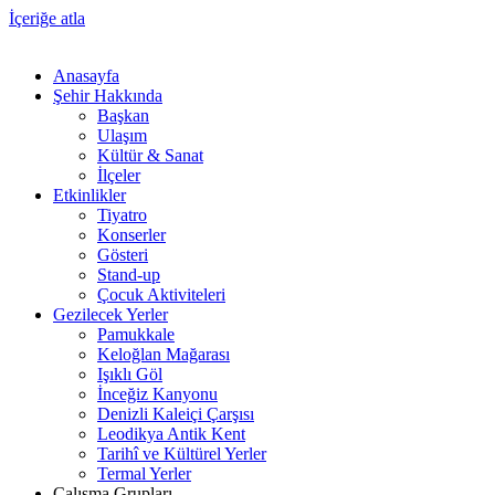
İçeriğe atla
Anasayfa
Şehir Hakkında
Başkan
Ulaşım
Kültür & Sanat
İlçeler
Etkinlikler
Tiyatro
Konserler
Gösteri
Stand-up
Çocuk Aktiviteleri
Gezilecek Yerler
Pamukkale
Keloğlan Mağarası
Işıklı Göl
İnceğiz Kanyonu
Denizli Kaleiçi Çarşısı
Leodikya Antik Kent
Tarihî ve Kültürel Yerler
Termal Yerler
Çalışma Grupları