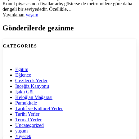
Konut piyasasında fiyatlar artış gösterse de metropollere göre daha
dengeli bir seviyededir. Özellikle…
Yayınlanan
yaşam
Gönderilerde gezinme
CATEGORIES
Eğitim
Eğlence
Gezilecek Yerler
İnceğiz Kanyonu
Işıklı Göl
Keloğlan Mağarası
Pamukkale
Tarihî ve Kültürel Yerler
Tarihi Yerler
Termal Yerler
Uncategorized
yaşam
Yiyecek