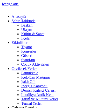
İçeriğe atla
Anasayfa
Şehir Hakkında
Başkan
Ulaşım
Kültür & Sanat
İlçeler
Etkinlikler
Tiyatro
Konserler
Gösteri
Stand-up
Çocuk Aktiviteleri
Gezilecek Yerler
Pamukkale
Keloğlan Mağarası
Işıklı Göl
İnceğiz Kanyonu
Denizli Kaleiçi Çarşısı
Leodikya Antik Kent
Tarihî ve Kültürel Yerler
Termal Yerler
Çalışma Grupları