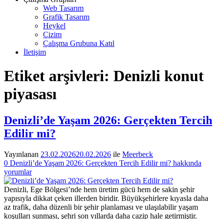
Web Tasarım
Grafik Tasarım
Heykel
Çizim
Çalışma Grubuna Katıl
İletişim
Etiket arşivleri:
Denizli konut
piyasası
Denizli’de Yaşam 2026: Gerçekten Tercih
Edilir mi?
Yayınlanan
23.02.2026
20.02.2026
ile
Meerbeck
0
Denizli’de Yaşam 2026: Gerçekten Tercih Edilir mi? hakkında
yorumlar
Denizli, Ege Bölgesi’nde hem üretim gücü hem de sakin şehir
yapısıyla dikkat çeken illerden biridir. Büyükşehirlere kıyasla daha
az trafik, daha düzenli bir şehir planlaması ve ulaşılabilir yaşam
koşulları sunması, şehri son yıllarda daha cazip hale getirmiştir.