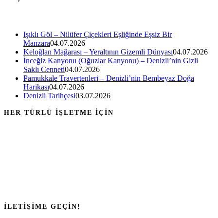
Işıklı Göl – Nilüfer Çiçekleri Eşliğinde Eşsiz Bir
Manzara
04.07.2026
Keloğlan Mağarası – Yeraltının Gizemli Dünyası
04.07.2026
İnceğiz Kanyonu (Oğuzlar Kanyonu) – Denizli’nin Gizli
Saklı Cenneti
04.07.2026
Pamukkale Travertenleri – Denizli’nin Bembeyaz Doğa
Harikası
04.07.2026
Denizli Tarihçesi
03.07.2026
HER TÜRLÜ İŞLETME İÇİN
İLETİŞİME GEÇİN!