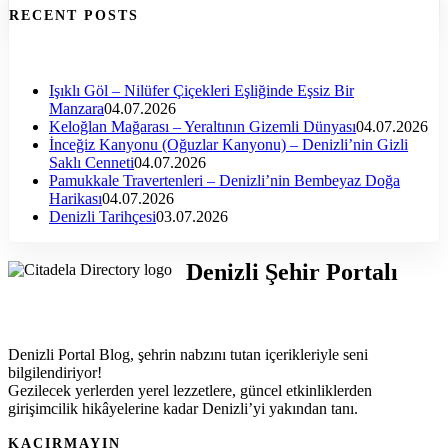
RECENT POSTS
Işıklı Göl – Nilüfer Çiçekleri Eşliğinde Eşsiz Bir
Manzara
04.07.2026
Keloğlan Mağarası – Yeraltının Gizemli Dünyası
04.07.2026
İnceğiz Kanyonu (Oğuzlar Kanyonu) – Denizli’nin Gizli
Saklı Cenneti
04.07.2026
Pamukkale Travertenleri – Denizli’nin Bembeyaz Doğa
Harikası
04.07.2026
Denizli Tarihçesi
03.07.2026
Denizli Şehir Portalı
Denizli Portal Blog, şehrin nabzını tutan içerikleriyle seni
bilgilendiriyor!
Gezilecek yerlerden yerel lezzetlere, güncel etkinliklerden
girişimcilik hikâyelerine kadar Denizli’yi yakından tanı.
KAÇIRMAYIN