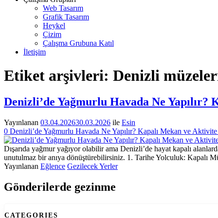
Web Tasarım
Grafik Tasarım
Heykel
Çizim
Çalışma Grubuna Katıl
İletişim
Etiket arşivleri:
Denizli müzeler
Denizli’de Yağmurlu Havada Ne Yapılır? K
Yayınlanan
03.04.2026
30.03.2026
ile
Esin
0
Denizli’de Yağmurlu Havada Ne Yapılır? Kapalı Mekan ve Aktivite 
Dışarıda yağmur yağıyor olabilir ama Denizli’de hayat kapalı alanlarda
unutulmaz bir anıya dönüştürebilirsiniz. 1. Tarihe Yolculuk: Kapalı M
Yayınlanan
Eğlence
Gezilecek Yerler
Gönderilerde gezinme
CATEGORIES