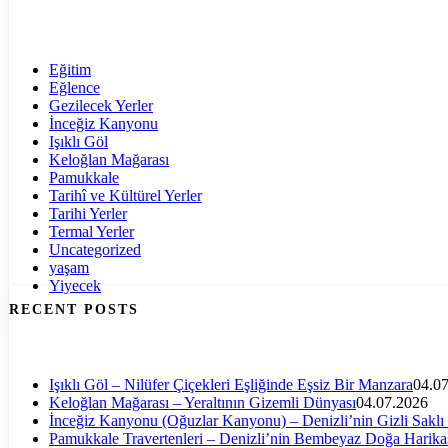
Eğitim
Eğlence
Gezilecek Yerler
İnceğiz Kanyonu
Işıklı Göl
Keloğlan Mağarası
Pamukkale
Tarihî ve Kültürel Yerler
Tarihi Yerler
Termal Yerler
Uncategorized
yaşam
Yiyecek
RECENT POSTS
Işıklı Göl – Nilüfer Çiçekleri Eşliğinde Eşsiz Bir Manzara
04.0
Keloğlan Mağarası – Yeraltının Gizemli Dünyası
04.07.2026
İnceğiz Kanyonu (Oğuzlar Kanyonu) – Denizli’nin Gizli Saklı
Pamukkale Travertenleri – Denizli’nin Bembeyaz Doğa Harika