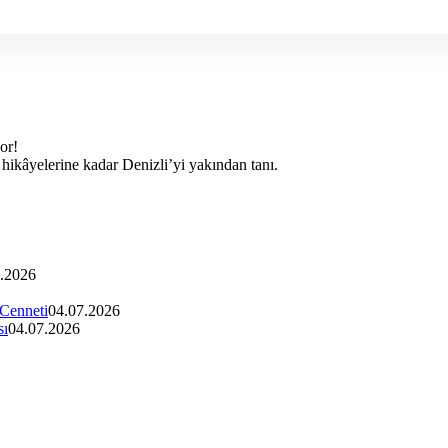
yor!
k hikâyelerine kadar Denizli’yi yakından tanı.
.2026
 Cenneti
04.07.2026
sı
04.07.2026