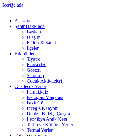
İçeriğe atla
Anasayfa
Şehir Hakkında
Başkan
Ulaşım
Kültür & Sanat
İlçeler
Etkinlikler
Tiyatro
Konserler
Gösteri
Stand-up
Çocuk Aktiviteleri
Gezilecek Yerler
Pamukkale
Keloğlan Mağarası
Işıklı Göl
İnceğiz Kanyonu
Denizli Kaleiçi Çarşısı
Leodikya Antik Kent
Tarihî ve Kültürel Yerler
Termal Yerler
Çalışma Grupları