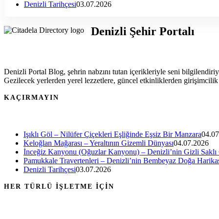
Denizli Tarihçesi
03.07.2026
Denizli Şehir Portalı
Denizli Portal Blog, şehrin nabzını tutan içerikleriyle seni bilgilendiri
Gezilecek yerlerden yerel lezzetlere, güncel etkinliklerden girişimcili
KAÇIRMAYIN
Işıklı Göl – Nilüfer Çiçekleri Eşliğinde Eşsiz Bir Manzara
04.07
Keloğlan Mağarası – Yeraltının Gizemli Dünyası
04.07.2026
İnceğiz Kanyonu (Oğuzlar Kanyonu) – Denizli’nin Gizli Saklı
Pamukkale Travertenleri – Denizli’nin Bembeyaz Doğa Harika
Denizli Tarihçesi
03.07.2026
HER TÜRLÜ İŞLETME İÇİN