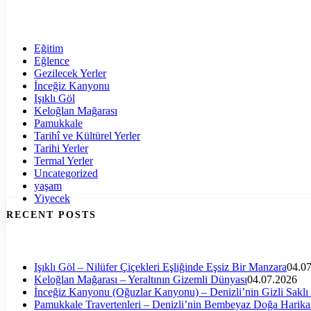
Eğitim
Eğlence
Gezilecek Yerler
İnceğiz Kanyonu
Işıklı Göl
Keloğlan Mağarası
Pamukkale
Tarihî ve Kültürel Yerler
Tarihi Yerler
Termal Yerler
Uncategorized
yaşam
Yiyecek
RECENT POSTS
Işıklı Göl – Nilüfer Çiçekleri Eşliğinde Eşsiz Bir Manzara
04.0
Keloğlan Mağarası – Yeraltının Gizemli Dünyası
04.07.2026
İnceğiz Kanyonu (Oğuzlar Kanyonu) – Denizli’nin Gizli Saklı
Pamukkale Travertenleri – Denizli’nin Bembeyaz Doğa Harika