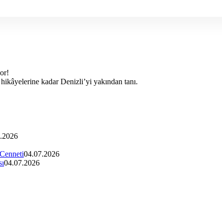
yor!
k hikâyelerine kadar Denizli’yi yakından tanı.
.2026
 Cenneti
04.07.2026
sı
04.07.2026