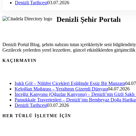
Denizli Tarihçesi
03.07.2026
Denizli Şehir Portalı
Denizli Portal Blog, şehrin nabzını tutan içerikleriyle seni bilgilendiri
Gezilecek yerlerden yerel lezzetlere, güncel etkinliklerden girişimcili
KAÇIRMAYIN
Işıklı Göl – Nilüfer Çiçekleri Eşliğinde Eşsiz Bir Manzara
04.07
Keloğlan Mağarası – Yeraltının Gizemli Dünyası
04.07.2026
İnceğiz Kanyonu (Oğuzlar Kanyonu) – Denizli’nin Gizli Saklı
Pamukkale Travertenleri – Denizli’nin Bembeyaz Doğa Harika
Denizli Tarihçesi
03.07.2026
HER TÜRLÜ İŞLETME İÇİN