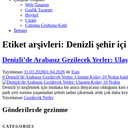
Web Tasarım
Grafik Tasarım
Heykel
Çizim
Çalışma Grubuna Katıl
İletişim
Etiket arşivleri:
Denizli şehir içi
Denizli’de Arabasız Gezilecek Yerler: Ula
Yayınlanan
31.03.2026
01.04.2026
ile
Esin
0
Denizli’de Arabasız Gezilecek Yerler: Ulaşımı Kolay 10 Nokta hak
Denizli’yi keşfetmek için mutlaka bir araca ihtiyacınız olduğunu kim sö
park yeri sorunu yaşamadan şehrin tadını çıkarmak artık çok daha keyifl
Yayınlanan
Gezilecek Yerler
Gönderilerde gezinme
CATEGORIES