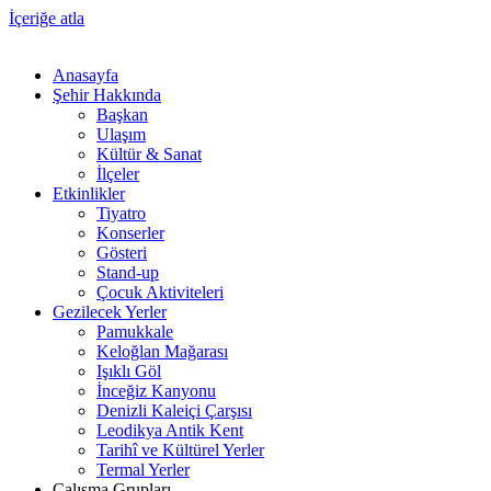
İçeriğe atla
Anasayfa
Şehir Hakkında
Başkan
Ulaşım
Kültür & Sanat
İlçeler
Etkinlikler
Tiyatro
Konserler
Gösteri
Stand-up
Çocuk Aktiviteleri
Gezilecek Yerler
Pamukkale
Keloğlan Mağarası
Işıklı Göl
İnceğiz Kanyonu
Denizli Kaleiçi Çarşısı
Leodikya Antik Kent
Tarihî ve Kültürel Yerler
Termal Yerler
Çalışma Grupları