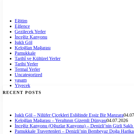
Eğitim
Eğlence
Gezilecek Yerler
İnceğiz Kanyonu
Işıklı Göl
Keloğlan Mağarası
Pamukkale
Tarihî ve Kültürel Yerler
Tarihi Yerler
Termal Yerler
Uncategorized
yaşam
Yiyecek
RECENT POSTS
Işıklı Göl – Nilüfer Çiçekleri Eşliğinde Eşsiz Bir Manzara
04.0
Keloğlan Mağarası – Yeraltının Gizemli Dünyası
04.07.2026
İnceğiz Kanyonu (Oğuzlar Kanyonu) – Denizli’nin Gizli Saklı
Pamukkale Travertenleri – Denizli’nin Bembeyaz Doğa Harika