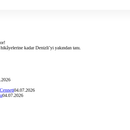
yor!
k hikâyelerine kadar Denizli’yi yakından tanı.
.2026
 Cenneti
04.07.2026
sı
04.07.2026