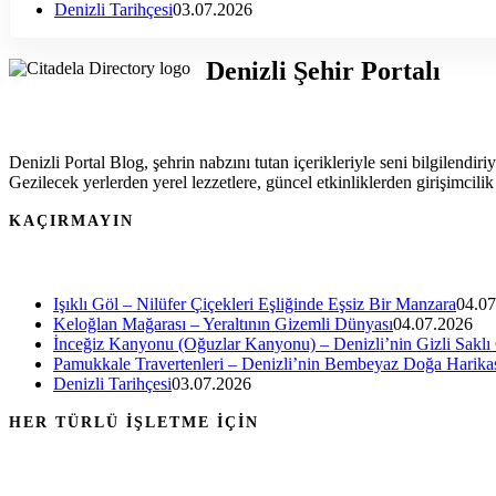
Denizli Tarihçesi
03.07.2026
Denizli Şehir Portalı
Denizli Portal Blog, şehrin nabzını tutan içerikleriyle seni bilgilendiri
Gezilecek yerlerden yerel lezzetlere, güncel etkinliklerden girişimcili
KAÇIRMAYIN
Işıklı Göl – Nilüfer Çiçekleri Eşliğinde Eşsiz Bir Manzara
04.07
Keloğlan Mağarası – Yeraltının Gizemli Dünyası
04.07.2026
İnceğiz Kanyonu (Oğuzlar Kanyonu) – Denizli’nin Gizli Saklı
Pamukkale Travertenleri – Denizli’nin Bembeyaz Doğa Harika
Denizli Tarihçesi
03.07.2026
HER TÜRLÜ İŞLETME İÇİN