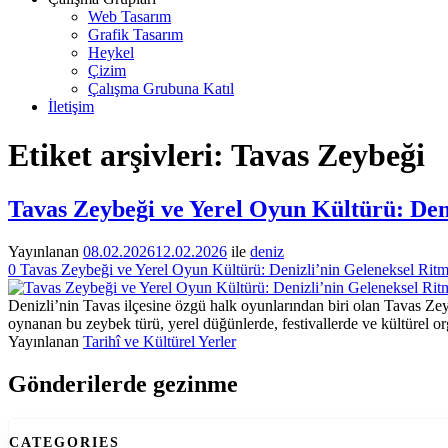
Web Tasarım
Grafik Tasarım
Heykel
Çizim
Çalışma Grubuna Katıl
İletişim
Etiket arşivleri:
Tavas Zeybeği
Tavas Zeybeği ve Yerel Oyun Kültürü: Den
Yayınlanan
08.02.2026
12.02.2026
ile
deniz
0
Tavas Zeybeği ve Yerel Oyun Kültürü: Denizli’nin Geleneksel Rit
Denizli’nin Tavas ilçesine özgü halk oyunlarından biri olan Tavas Zeybe
oynanan bu zeybek türü, yerel düğünlerde, festivallerde ve kültürel 
Yayınlanan
Tarihî ve Kültürel Yerler
Gönderilerde gezinme
CATEGORIES