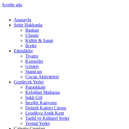
İçeriğe atla
Anasayfa
Şehir Hakkında
Başkan
Ulaşım
Kültür & Sanat
İlçeler
Etkinlikler
Tiyatro
Konserler
Gösteri
Stand-up
Çocuk Aktiviteleri
Gezilecek Yerler
Pamukkale
Keloğlan Mağarası
Işıklı Göl
İnceğiz Kanyonu
Denizli Kaleiçi Çarşısı
Leodikya Antik Kent
Tarihî ve Kültürel Yerler
Termal Yerler
Çalışma Grupları