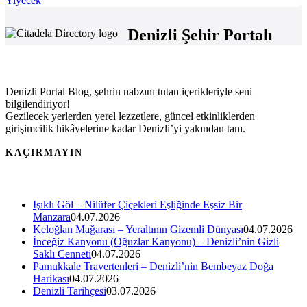
Yiyecek
Denizli Şehir Portalı
Denizli Portal Blog, şehrin nabzını tutan içerikleriyle seni
bilgilendiriyor!
Gezilecek yerlerden yerel lezzetlere, güncel etkinliklerden
girişimcilik hikâyelerine kadar Denizli’yi yakından tanı.
KAÇIRMAYIN
Işıklı Göl – Nilüfer Çiçekleri Eşliğinde Eşsiz Bir
Manzara
04.07.2026
Keloğlan Mağarası – Yeraltının Gizemli Dünyası
04.07.2026
İnceğiz Kanyonu (Oğuzlar Kanyonu) – Denizli’nin Gizli
Saklı Cenneti
04.07.2026
Pamukkale Travertenleri – Denizli’nin Bembeyaz Doğa
Harikası
04.07.2026
Denizli Tarihçesi
03.07.2026