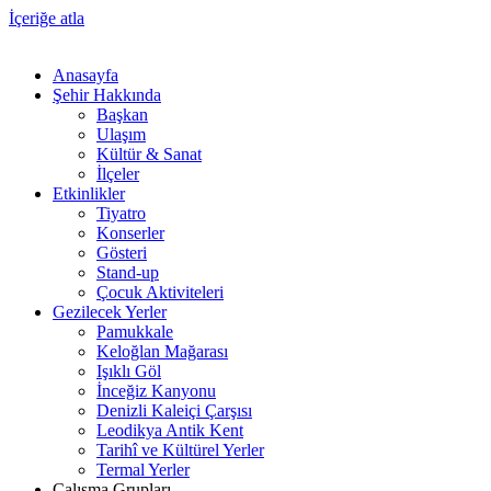
İçeriğe atla
Anasayfa
Şehir Hakkında
Başkan
Ulaşım
Kültür & Sanat
İlçeler
Etkinlikler
Tiyatro
Konserler
Gösteri
Stand-up
Çocuk Aktiviteleri
Gezilecek Yerler
Pamukkale
Keloğlan Mağarası
Işıklı Göl
İnceğiz Kanyonu
Denizli Kaleiçi Çarşısı
Leodikya Antik Kent
Tarihî ve Kültürel Yerler
Termal Yerler
Çalışma Grupları