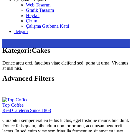
Web Tasarım
Grafik Tasarım
Heykel
Çizim
Çalışma Grubuna Katıl
İletişim
Kategori:
Cakes
Donec arcu orci, faucibus vitae eleifend sed, porta ut urna. Vivamus
at nisi nisi.
Advanced Filters
Top Coffee
Real Cafeteria Since 1863
Curabitur semper erat eu tellus luctus, eget tristique mauris tincidunt.
Donec felis quam, bibendum non tortor non, accumsan hendrerit
lectus. In sed enim vitae sem fringilla fermentum sit amet eu justo.