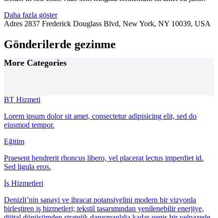
Daha fazla göster
Adres
2837 Frederick Douglass Blvd, New York, NY 10039, USA
Gönderilerde gezinme
More Categories
BT Hizmeti
Lorem ipsum dolor sit amet, consectetur adipisicing elit, sed do
eiusmod tempor.
Eğitim
Praesent hendrerit rhoncus libero, vel placerat lectus imperdiet id.
Sed ligula eros.
İş Hizmetleri
Denizli’nin sanayi ve ihracat potansiyelini modern bir vizyonla
birleştiren iş hizmetleri; tekstil tasarımından yenilenebilir enerjiye,
dijital dönüşümden stratejik danışmanlığa kadar geniş bir yelpazede