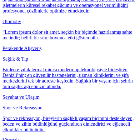
işletmelerin küresel rekabet gücünü ve operasyonel verimliliğini
profesyonel çözümlerle optimize etmektedir.
Otomotiv
“Lorem ipsum dolor sit amet, seçkin bir biçimde hazırlanmış sahte
metindir; belirli bir süre boyunca etki gösterebilir.
Perakende Alışveriş
Sağlık & Tıp
Binlerce yıllık termal mirası modern tıp teknolojisiyle birleştiren
Denizli’nin; en güvenilir hastanelerini, uzman kliniklerini ve şifa
merkezlerini tek bir adreste keşfedin. Sağlıklı bir yaşam için şehrin
tüm sağlık ağı elinizin altında.
Seyahat ve Ulaşım
Spor ve Rekreasyon
Spor ve rekreasyon, bireylerin sağlıklı yaşam biçimini destekleyen,
beden ve zihin bütünlüğünü güçlendiren dinlendirici ve eğlenceli
etkinlikler bütünüdür.