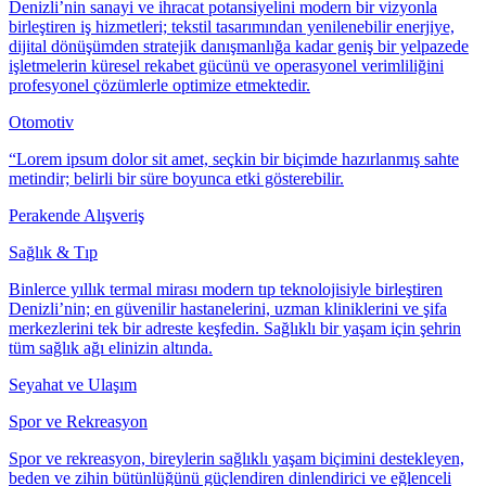
Denizli’nin sanayi ve ihracat potansiyelini modern bir vizyonla
birleştiren iş hizmetleri; tekstil tasarımından yenilenebilir enerjiye,
dijital dönüşümden stratejik danışmanlığa kadar geniş bir yelpazede
işletmelerin küresel rekabet gücünü ve operasyonel verimliliğini
profesyonel çözümlerle optimize etmektedir.
Otomotiv
“Lorem ipsum dolor sit amet, seçkin bir biçimde hazırlanmış sahte
metindir; belirli bir süre boyunca etki gösterebilir.
Perakende Alışveriş
Sağlık & Tıp
Binlerce yıllık termal mirası modern tıp teknolojisiyle birleştiren
Denizli’nin; en güvenilir hastanelerini, uzman kliniklerini ve şifa
merkezlerini tek bir adreste keşfedin. Sağlıklı bir yaşam için şehrin
tüm sağlık ağı elinizin altında.
Seyahat ve Ulaşım
Spor ve Rekreasyon
Spor ve rekreasyon, bireylerin sağlıklı yaşam biçimini destekleyen,
beden ve zihin bütünlüğünü güçlendiren dinlendirici ve eğlenceli