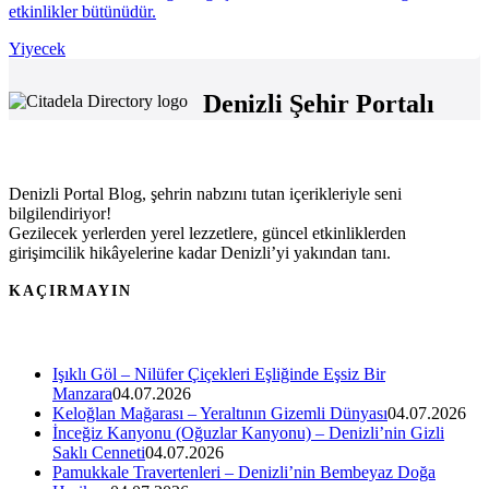
etkinlikler bütünüdür.
Yiyecek
Denizli Şehir Portalı
Denizli Portal Blog, şehrin nabzını tutan içerikleriyle seni
bilgilendiriyor!
Gezilecek yerlerden yerel lezzetlere, güncel etkinliklerden
girişimcilik hikâyelerine kadar Denizli’yi yakından tanı.
KAÇIRMAYIN
Işıklı Göl – Nilüfer Çiçekleri Eşliğinde Eşsiz Bir
Manzara
04.07.2026
Keloğlan Mağarası – Yeraltının Gizemli Dünyası
04.07.2026
İnceğiz Kanyonu (Oğuzlar Kanyonu) – Denizli’nin Gizli
Saklı Cenneti
04.07.2026
Pamukkale Travertenleri – Denizli’nin Bembeyaz Doğa