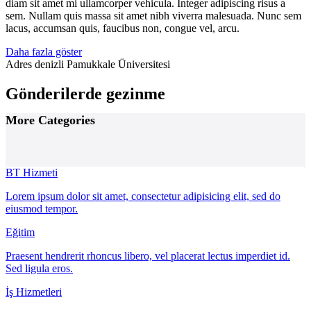
diam sit amet mi ullamcorper vehicula. Integer adipiscing risus a
sem. Nullam quis massa sit amet nibh viverra malesuada. Nunc sem
lacus, accumsan quis, faucibus non, congue vel, arcu.
Daha fazla göster
Adres
denizli Pamukkale Üniversitesi
Gönderilerde gezinme
More Categories
BT Hizmeti
Lorem ipsum dolor sit amet, consectetur adipisicing elit, sed do
eiusmod tempor.
Eğitim
Praesent hendrerit rhoncus libero, vel placerat lectus imperdiet id.
Sed ligula eros.
İş Hizmetleri