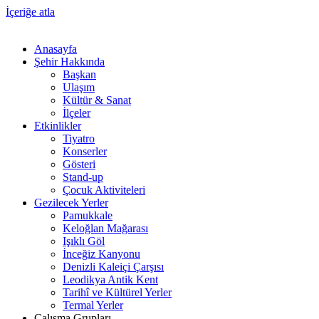
İçeriğe atla
Anasayfa
Şehir Hakkında
Başkan
Ulaşım
Kültür & Sanat
İlçeler
Etkinlikler
Tiyatro
Konserler
Gösteri
Stand-up
Çocuk Aktiviteleri
Gezilecek Yerler
Pamukkale
Keloğlan Mağarası
Işıklı Göl
İnceğiz Kanyonu
Denizli Kaleiçi Çarşısı
Leodikya Antik Kent
Tarihî ve Kültürel Yerler
Termal Yerler
Çalışma Grupları