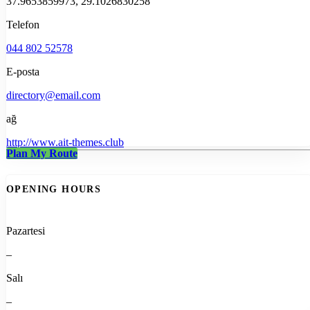
37.9653859973, 29.1026830258
Telefon
044 802 52578
E-posta
directory@email.com
ağ
http://www.ait-themes.club
Plan My Route
OPENING HOURS
Pazartesi
–
Salı
–