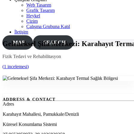
Web Tasarım
Grafik Tasarım
Heykel
Çizim
Çalışma Grubuna Katıl
İletişim
MAP
SEARCH
Geleneksel Şifa Merkezi: Karahayıt Terma
Fizik Tedavi ve Rehabilitasyon
(
1 incelemesi
)
ADDRESS & CONTACT
Adres
Karahayıt Mahallesi, Pamukkale/Denizli
Küresel Konumlama Sistemi