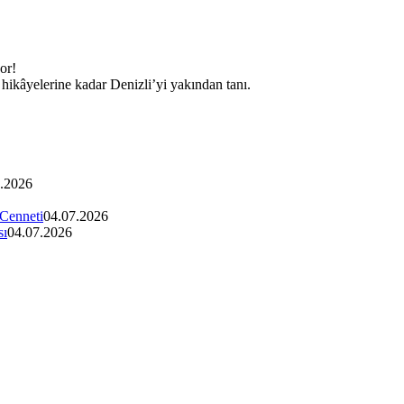
yor!
k hikâyelerine kadar Denizli’yi yakından tanı.
.2026
 Cenneti
04.07.2026
sı
04.07.2026