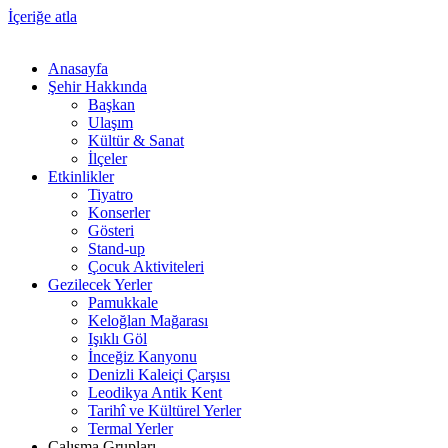
İçeriğe atla
Anasayfa
Şehir Hakkında
Başkan
Ulaşım
Kültür & Sanat
İlçeler
Etkinlikler
Tiyatro
Konserler
Gösteri
Stand-up
Çocuk Aktiviteleri
Gezilecek Yerler
Pamukkale
Keloğlan Mağarası
Işıklı Göl
İnceğiz Kanyonu
Denizli Kaleiçi Çarşısı
Leodikya Antik Kent
Tarihî ve Kültürel Yerler
Termal Yerler
Çalışma Grupları