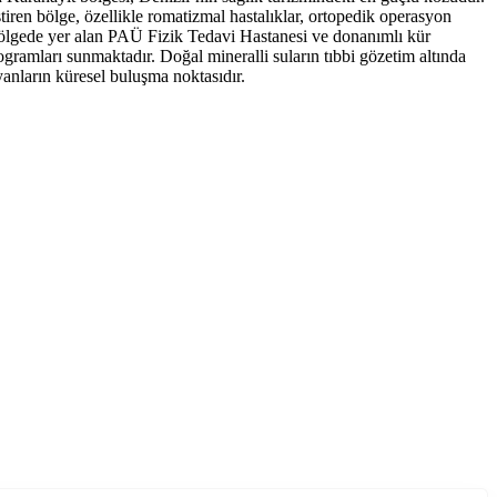
tiren bölge, özellikle romatizmal hastalıklar, ortopedik operasyon
 Bölgede yer alan PAÜ Fizik Tedavi Hastanesi ve donanımlı kür
rogramları sunmaktadır. Doğal mineralli suların tıbbi gözetim altında
yanların küresel buluşma noktasıdır.