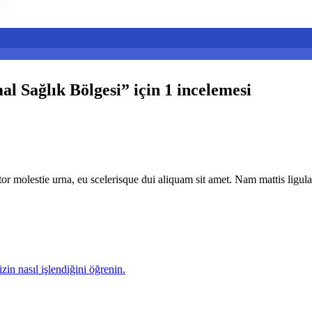
al Sağlık Bölgesi
” için 1 incelemesi
r molestie urna, eu scelerisque dui aliquam sit amet. Nam mattis ligula
zin nasıl işlendiğini öğrenin.