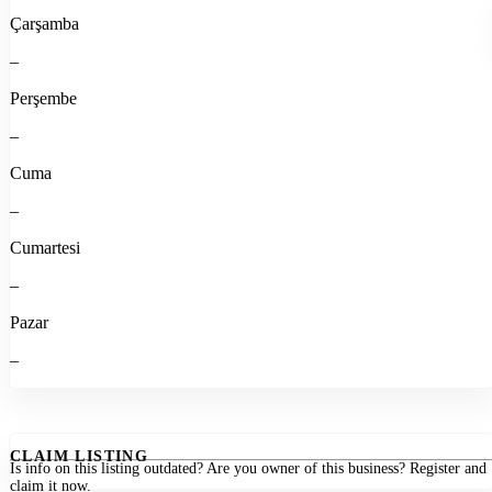
Çarşamba
–
Perşembe
–
Cuma
–
Cumartesi
–
Pazar
–
CLAIM LISTING
Is info on this listing outdated? Are you owner of this business? Register and
claim it now.