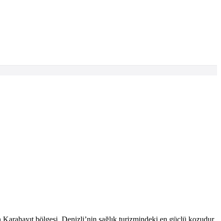
Karahayıt bölgesi, Denizli’nin sağlık turizmindeki en güçlü kozudur.