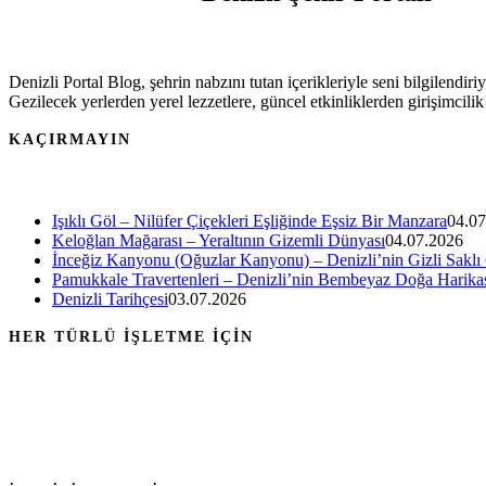
Denizli Portal Blog, şehrin nabzını tutan içerikleriyle seni bilgilendiri
Gezilecek yerlerden yerel lezzetlere, güncel etkinliklerden girişimcili
KAÇIRMAYIN
Işıklı Göl – Nilüfer Çiçekleri Eşliğinde Eşsiz Bir Manzara
04.07
Keloğlan Mağarası – Yeraltının Gizemli Dünyası
04.07.2026
İnceğiz Kanyonu (Oğuzlar Kanyonu) – Denizli’nin Gizli Saklı
Pamukkale Travertenleri – Denizli’nin Bembeyaz Doğa Harika
Denizli Tarihçesi
03.07.2026
HER TÜRLÜ İŞLETME İÇİN